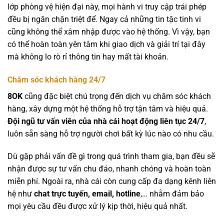
lớp phòng vệ hiện đại này, mọi hành vi truy cập trái phép
đều bị ngăn chặn triệt để. Ngay cả những tin tặc tinh vi
cũng không thể xâm nhập được vào hệ thống. Vì vậy, bạn
có thể hoàn toàn yên tâm khi giao dịch và giải trí tại đây
mà không lo rò rỉ thông tin hay mất tài khoản.
Chăm sóc khách hàng 24/7
8OK
cũng đặc biệt chú trọng đến dịch vụ chăm sóc khách
hàng, xây dựng một hệ thống hỗ trợ tận tâm và hiệu quả.
Đội ngũ tư vấn viên của nhà cái hoạt động liên tục 24/7
,
luôn sẵn sàng hỗ trợ người chơi bất kỳ lúc nào có nhu cầu.
Dù gặp phải vấn đề gì trong quá trình tham gia, bạn đều sẽ
nhận được sự tư vấn chu đáo, nhanh chóng và hoàn toàn
miễn phí. Ngoài ra, nhà cái còn cung cấp đa dạng kênh liên
hệ như
chat trực tuyến, email, hotline
,… nhằm đảm bảo
mọi yêu cầu đều được xử lý kịp thời, hiệu quả nhất.