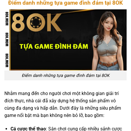
Điểm danh những tựa game đình đám tại 8OK
Điểm danh những tựa game đình đám tại 8OK
Nhằm mang đến cho người chơi một không gian giải trí
đích thực, nhà cái đã xây dựng hệ thống sản phẩm vô
cùng đa dạng và hấp dẫn. Dưới đây là những siêu phẩm
game nổi bật mà bạn không nên bỏ lỡ, bao gồm:
Cá cược thể thao
: Sân chơi cung cấp nhiều sảnh cược