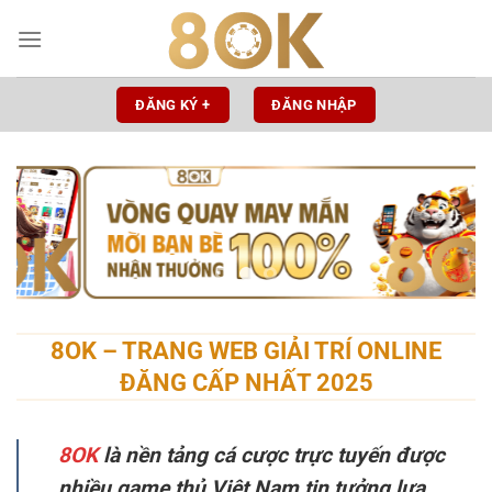
Chuyển
đến
nội
dung
ĐĂNG KÝ +
ĐĂNG NHẬP
8OK – TRANG WEB GIẢI TRÍ ONLINE
ĐĂNG CẤP NHẤT 2025
8OK
là nền tảng cá cược trực tuyến được
nhiều game thủ Việt Nam tin tưởng lựa