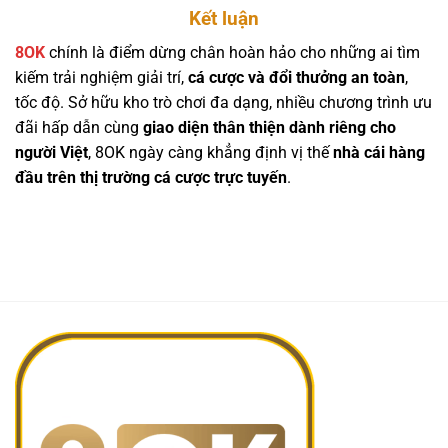
Kết luận
8OK
chính là điểm dừng chân hoàn hảo cho những ai tìm
kiếm trải nghiệm giải trí,
cá cược và đổi thưởng an toàn
,
tốc độ. Sở hữu kho trò chơi đa dạng, nhiều chương trình ưu
đãi hấp dẫn cùng
giao diện thân thiện dành riêng cho
người Việt
, 8OK ngày càng khẳng định vị thế
nhà cái hàng
đầu trên thị trường cá cược trực tuyến
.