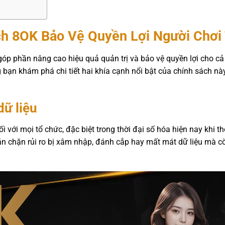
h 8OK Bảo Vệ Quyền Lợi Người Chơi
góp phần nâng cao hiệu quả quản trị và bảo vệ quyền lợi cho cả 
 bạn khám phá chi tiết hai khía cạnh nổi bật của chính sách nà
ữ liệu
 với mọi tổ chức, đặc biệt trong thời đại số hóa hiện nay khi th
n chặn rủi ro bị xâm nhập, đánh cắp hay mất mát dữ liệu mà cò