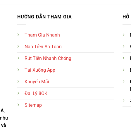
HƯỚNG DẪN THAM GIA
HỖ
Tham Gia Nhanh
Nạp Tiền An Toàn
Rút Tiền Nhanh Chóng
Tải Xuống App
Khuyến Mãi
Đại Lý 8OK
Sitemap
 Á
,
 như
 và