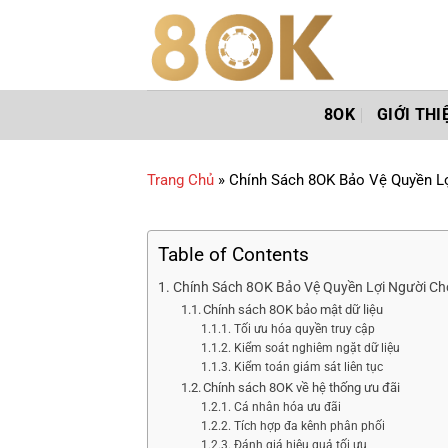
Chuyển
đến
nội
dung
8OK
GIỚI THI
Trang Chủ
»
Chính Sách 8OK Bảo Vệ Quyền Lợ
Table of Contents
Chính Sách 8OK Bảo Vệ Quyền Lợi Người Chơ
Chính sách 8OK bảo mật dữ liệu
Tối ưu hóa quyền truy cập
Kiểm soát nghiêm ngặt dữ liệu
Kiểm toán giám sát liên tục
Chính sách 8OK về hệ thống ưu đãi
Cá nhân hóa ưu đãi
Tích hợp đa kênh phân phối
Đánh giá hiệu quả tối ưu