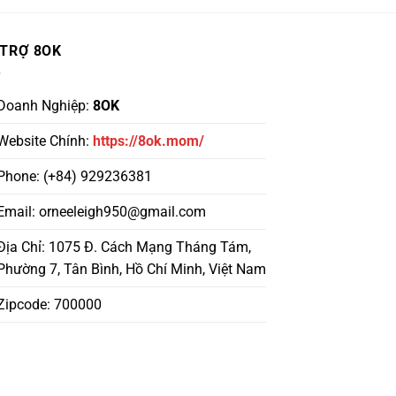
 TRỢ 8OK
Doanh Nghiệp:
8OK
Website Chính:
https://8ok.mom/
Phone: (+84) 929236381
Email:
orneeleigh950@gmail.com
Địa Chỉ: 1075 Đ. Cách Mạng Tháng Tám,
Phường 7, Tân Bình, Hồ Chí Minh, Việt Nam
Zipcode: 700000