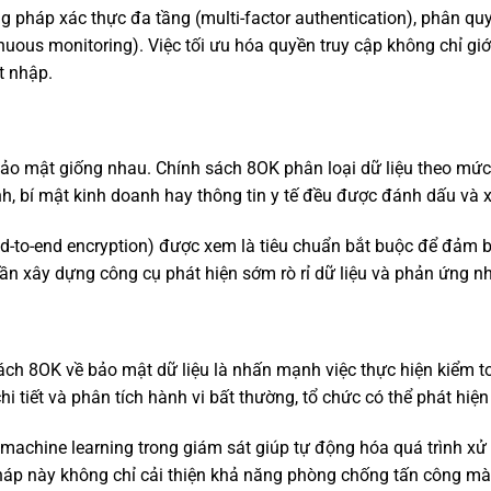
pháp xác thực đa tầng (multi-factor authentication), phân quyề
ntinuous monitoring). Việc tối ưu hóa quyền truy cập không chỉ g
t nhập.
bảo mật giống nhau. Chính sách 8OK phân loại dữ liệu theo mứ
nh, bí mật kinh doanh hay thông tin y tế đều được đánh dấu và x
nd-to-end encryption) được xem là tiêu chuẩn bắt buộc để đảm 
cần xây dựng công cụ phát hiện sớm rò rỉ dữ liệu và phản ứng nh
ch 8OK về bảo mật dữ liệu là nhấn mạnh việc thực hiện kiểm toá
 tiết và phân tích hành vi bất thường, tổ chức có thể phát hiện 
à machine learning trong giám sát giúp tự động hóa quá trình xử 
háp này không chỉ cải thiện khả năng phòng chống tấn công mà 